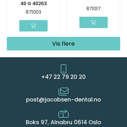
40 G 40263
871017
871003
Vis flere
+47 22 79 20 20
post@jacobsen-dental.no
Boks 97, Alnabru 0614 Oslo