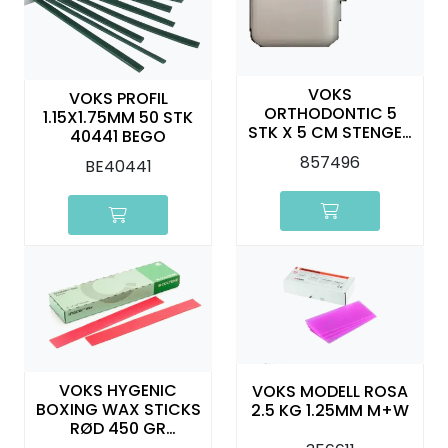
Kurs
Hygiene
VOKS
VOKS PROFIL
ORTHODONTIC 5
1.15X1.75MM 50 STK
STK X 5 CM STENGER
40441 BEGO
PASIENTPAKKE 50
857496
BE40441
STK
VOKS HYGENIC
VOKS MODELL ROSA
BOXING WAX STICKS
2.5 KG 1.25MM M+W
RØD 450 GR
COLTENE