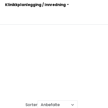
Klinikkplanlegging / Innredning
Infosenter
Logg inn
Sorter