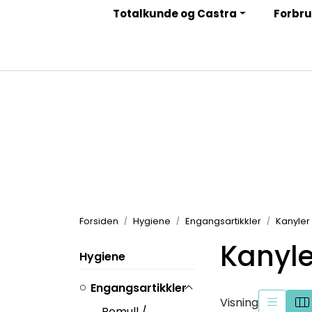
Skip to main content
Totalkunde og Castra
Forbru
|
|
|
Facebook
Instagram
LinkedIn
Nyhetsbrev
Forsiden
Hygiene
Engangsartikkler
Kanyler
Kanyle
Hygiene
Engangsartikkler
Visning
Bomull /