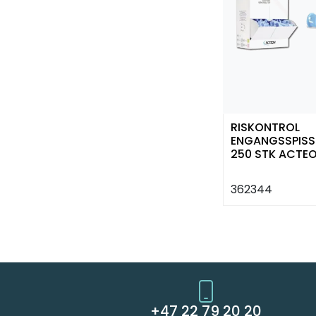
RISKONTROL
ENGANGSSPISS
250 STK ACTE
362344
+47 22 79 20 20