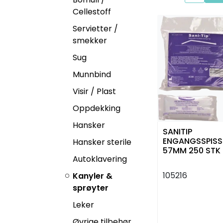
Cellestoff
Servietter /
smekker
Sug
Munnbind
Visir / Plast
Oppdekking
Hansker
SANITIP
ENGANGSSPISSE
Hansker sterile
57MM 250 STK
Autoklavering
SANI SHIELD
105216
Kanyler &
sprøyter
Leker
Øvrige tilbehør