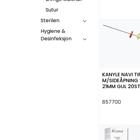
Sutur
Sterilen
Hygiene &
Desinfeksjon
KANYLE NAVI TI
M/SIDEÅPNING
21MM GUL 20S
ULTRADENT
857700