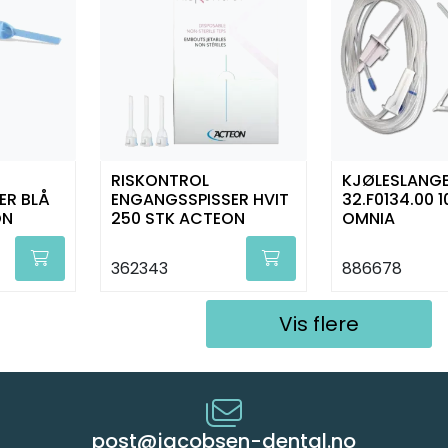
RISKONTROL
KJØLESLANGE
ER BLÅ
ENGANGSSPISSER HVIT
32.F0134.00 1
ON
250 STK ACTEON
OMNIA
362343
886678
Vis flere
post@jacobsen-dental.no