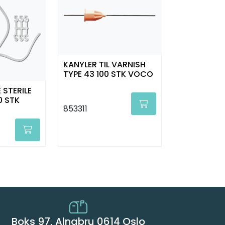
KANYLER TIL VARNISH
TYPE 43 100 STK VOCO
 STERILE
0 STK
853311
Boks 97, Alnabru 0614 Oslo