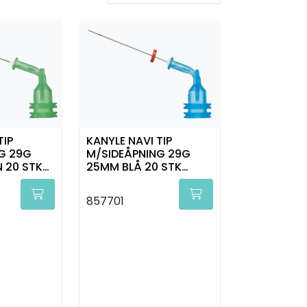
TIP
KANYLE NAVI TIP
G 29G
M/SIDEÅPNING 29G
 20 STK
25MM BLÅ 20 STK
ULTRADENT
857701