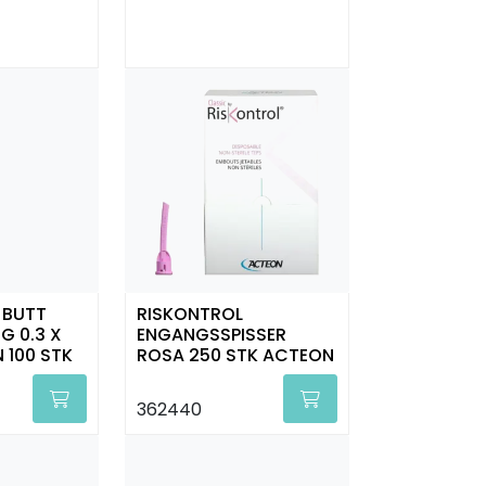
 BUTT
RISKONTROL
G 0.3 X
ENGANGSSPISSER
100 STK
ROSA 250 STK ACTEON
362440