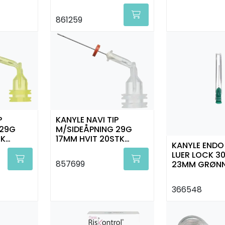
861259
P
KANYLE NAVI TIP
 29G
M/SIDEÅPNING 29G
TK
17MM HVIT 20STK
KANYLE ENDO
ULTRADENT
LUER LOCK 30
857699
23MM GRØNN 
366548