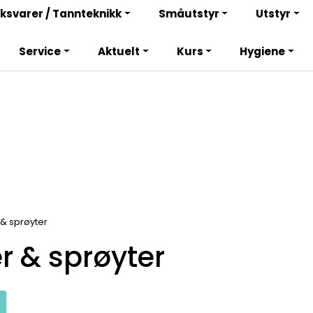
Bli totalkunde og få en rekke fordeler. Les mer!
ksvarer / Tannteknikk
Småutstyr
Utstyr
Service
Aktuelt
Kurs
Hygiene
 & sprøyter
r & sprøyter