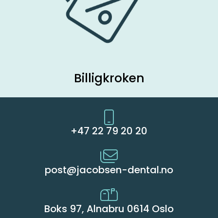
Billigkroken
+47 22 79 20 20
post@jacobsen-dental.no
Boks 97, Alnabru 0614 Oslo