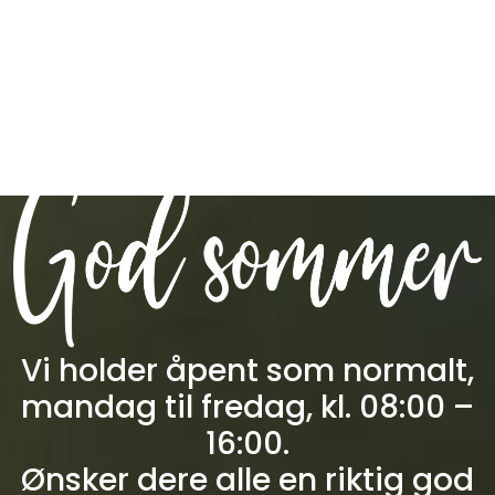
Skip to main content
Retur og reklamasjon
0
Toggle navigation
Togg
Totalkunde og Castra
Forbruksvarer / Tannteknikk
Småutstyr
Utstyr
Klinikkplanlegging / Innredning
Vi holder åpent som normalt,
Service
mandag til fredag, kl. 08:00 –
16:00.
Aktuelt
Ønsker dere alle en riktig god