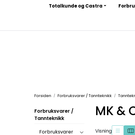
Skip to main content
Totalkunde og Castra
Forbru
|
|
|
Facebook
Instagram
LinkedIn
Nyhetsbrev
Forsiden
Forbruksvarer / Tannteknikk
Tanntekn
MK & 
Forbruksvarer /
Tannteknikk
Visning
Forbruksvarer