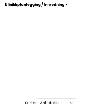
Klinikkplanlegging / Innredning
Infosenter
Logg inn
Sorter