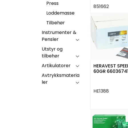
Press
851662
Loddemasse
Tilbehør
Instrumenter &
Pensler
Utstyr og
tilbehør
Artikulatorer
HERAVEST SPEE
60GR 6603674
Avtrykksmateria
ler
HE1388