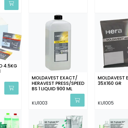
D 4.5KG
1
MOLDAVEST EXACT/
MOLDAVEST 
HERAVEST PRESS/SPEED
35X160 GR
BS 1 LIQUID 900 ML
KU1003
KU1005