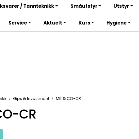
Bli totalkunde og få en rekke fordeler. Les mer!
ksvarer / Tannteknikk
Småutstyr
Utstyr
Service
Aktuelt
Kurs
Hygiene
ikk
Gips & Investment
MK & CO-CR
CO-CR