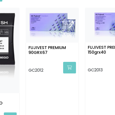
FUJIVEST PR
FUJIVEST PREMIUM
150grx40
90GRX67
GC2013
GC2012
GO