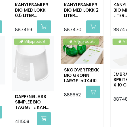
KANYLESAMLER
KANYLESAMLER
KANY
BIO MED LOKK
BIO MED LOKK 2
BIO M
0.5 LITER
LITER
LITER
WOODSAFE
WOODSAFE
WOOD
887469
887470
88747
Miljøprodukt
Miljøprodukt
Mi
SKOOVERTREKK
EMBR
BIO GRØNN
SPRIT
LARGE 150X410
X 10 C
MM 200 STK
100 S
886652
DAPPENGLASS
8874
SIMPLEE BIO
TAGGETE KANT
HVIT 1000 STK
411509