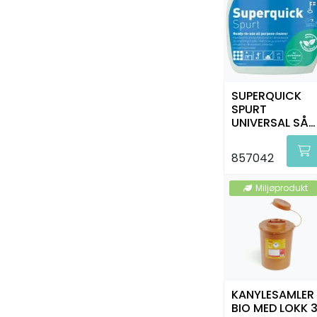
SUPERQUICK
SPURT
UNIVERSAL SÅP
750 ML KIILTO
857042
Miljøprodukt
KANYLESAMLER
BIO MED LOKK 