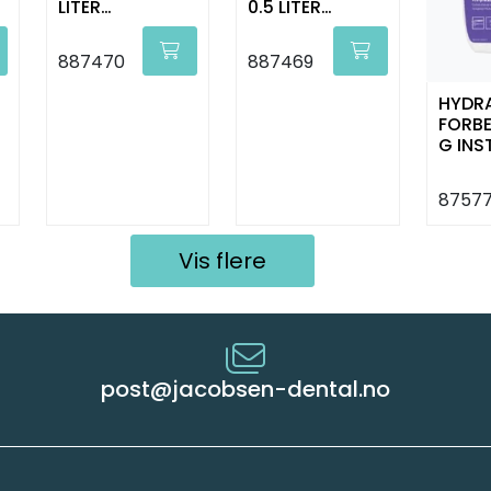
LITER
0.5 LITER
WOODSAFE
WOODSAFE
887470
887469
HYDR
FORBE
G IN
750 M
8757
Vis flere
post@jacobsen-dental.no