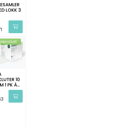
LESAMLER
ED LOKK 3
SAFE
1
ljøprodukt
A
KLUTER 10
M 1 PK Á
TK
83