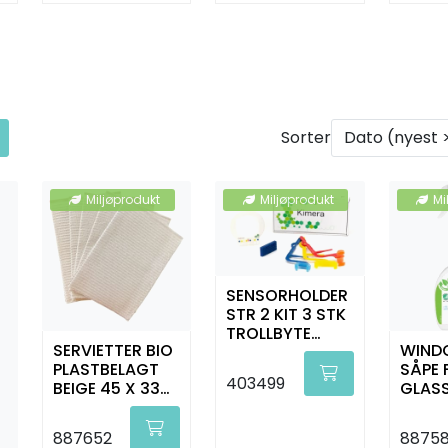
Sorter
Miljøprodukt
Miljøprodukt
Mi
SENSORHOLDER
STR 2 KIT 3 STK
TROLLBYTE
SERVIETTER BIO
WIND
KIMERA
PLASTBELAGT
SÅPE 
4307/3307
403499
BEIGE 45 X 33
GLAS
CM 500 STK
RENG
750 M
887652
88758