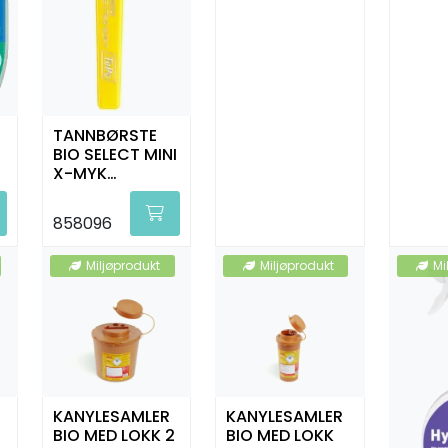
TANNBØRSTE
BIO SELECT MINI
E
X-MYK
U/MOTIV 0-4
ÅR STK TEPE
858096
Miljøprodukt
Miljøprodukt
Mi
KANYLESAMLER
KANYLESAMLER
3
BIO MED LOKK 2
BIO MED LOKK