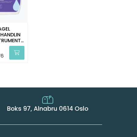
AGEL
HANDLIN
STRUMENT
L KIILTO
76
Boks 97, Alnabru 0614 Oslo