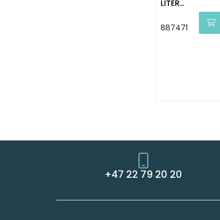
LITER
WOODSAFE
887471
+47 22 79 20 20