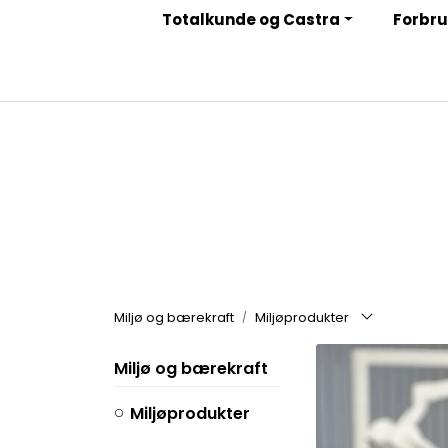
Skip to main content
Totalkunde og Castra
Forbru
|
|
|
Facebook
Instagram
LinkedIn
Nyhetsbrev
Miljø og bærekraft
Miljøprodukter
Miljø og bærekraft
Miljøprodukter