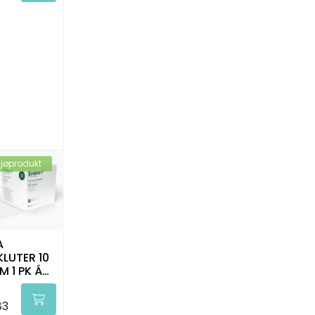
ljøprodukt
A
KLUTER 10
M 1 PK Á
TK
83