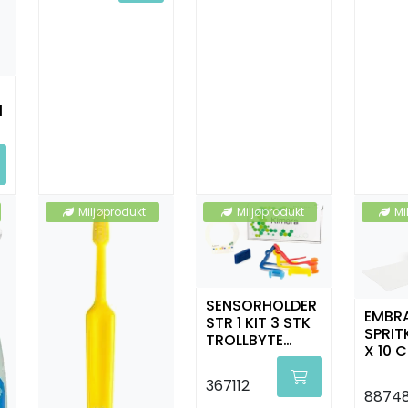
1
Miljøprodukt
Miljøprodukt
Mi
SENSORHOLDER
EMBR
STR 1 KIT 3 STK
SPRIT
TROLLBYTE
X 10 C
KIMERA
100 S
3706/2406
367112
8874