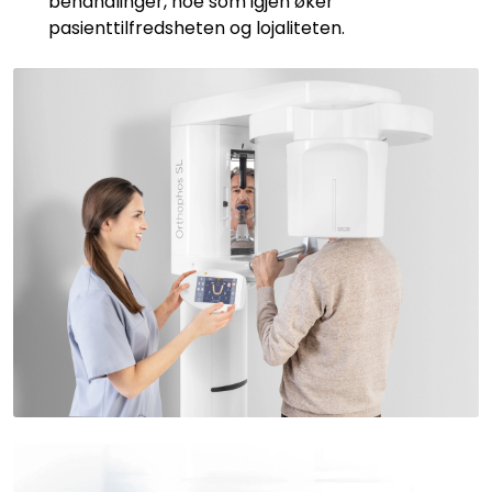
behandlinger, noe som igjen øker
pasienttilfredsheten og lojaliteten.