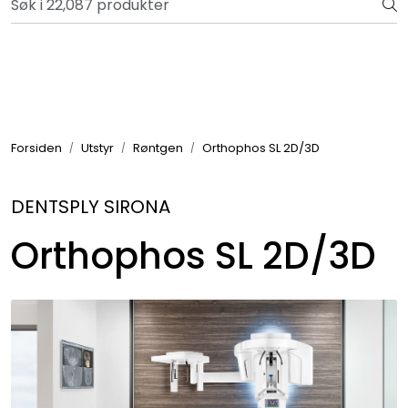
Skip to main content
Retur og reklamasjon
Totalkunde og Castra
Forbruksvarer / Tannteknikk
Forsiden
Utstyr
Røntgen
Orthophos SL 2D/3D
Småutstyr
DENTSPLY SIRONA
Utstyr
Orthophos SL 2D/3D
Klinikkplanlegging / Innredning
Service
Aktuelt