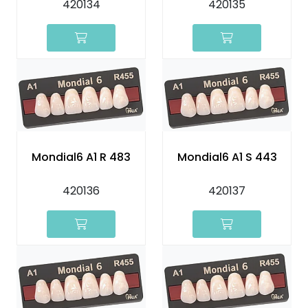
420134
420135
Mondial6 A1 R 483
Mondial6 A1 S 443
420136
420137