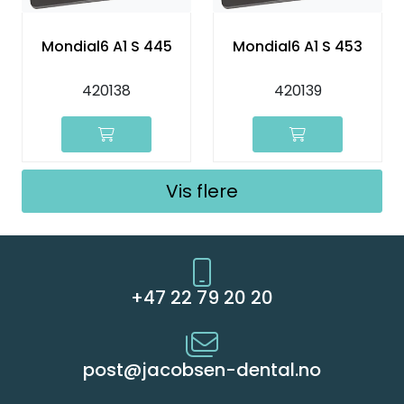
Mondial6 A1 S 445
Mondial6 A1 S 453
420138
420139
Vis flere
+47 22 79 20 20
post@jacobsen-dental.no