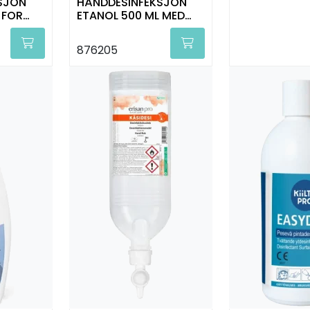
SJON
HÅNDDESINFEKSJON
 FOR
ETANOL 500 ML MED
ILTO
ALOE VERA KIILTO
876205