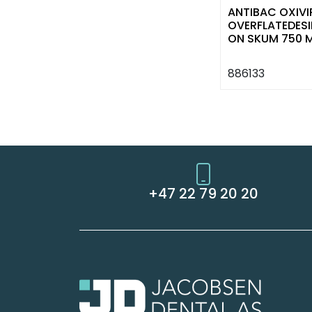
ANTIBAC OXIVI
OVERFLATEDESI
ON SKUM 750 
u/alkohol
886133
+47 22 79 20 20