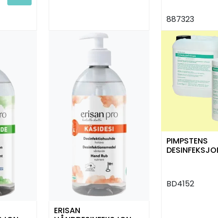
887323
PIMPSTENS
DESINFEKSJON
BD4152
ERISAN