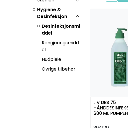
Hygiene &
Desinfeksjon
Desinfeksjonsmi
ddel
Rengjøringsmidd
el
Hudpleie
Øvrige tilbehør
LIV DES 75
HÅNDDESINFEK
600 ML PUMPEF
364120