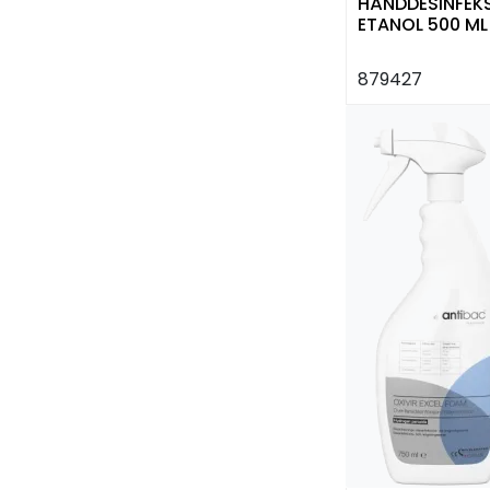
HÅNDDESINFEK
ETANOL 500 ML
FØLSOM HUD KI
879427