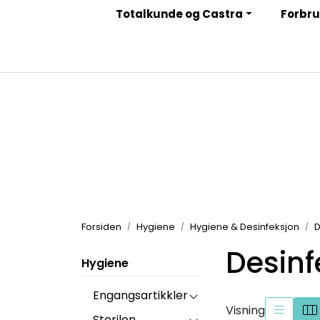
Skip to main content
Totalkunde og Castra
Forbru
|
|
|
Facebook
Instagram
LinkedIn
Nyhetsbrev
Forsiden
Hygiene
Hygiene & Desinfeksjon
D
Desinf
Hygiene
Engangsartikkler
Visning
Sterilen