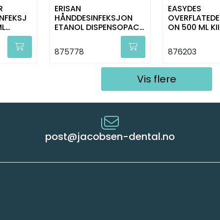
R
ERISAN
EASYDES
NFEKSJ
HÅNDDESINFEKSJON
OVERFLATEDE
ML
ETANOL DISPENSOPACK
ON 500 ML KI
1000 ML KIILTO
875778
876203
Vis flere
post@jacobsen-dental.no