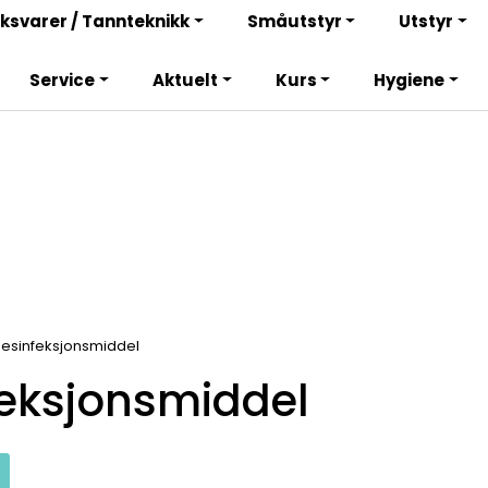
Bli totalkunde og få en rekke fordeler. Les mer!
ksvarer / Tannteknikk
Småutstyr
Utstyr
Service
Aktuelt
Kurs
Hygiene
esinfeksjonsmiddel
eksjonsmiddel