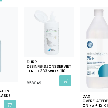
DURR
DESINFEKSJONSSERVIET
TER FD 333 WIPES 110
STK
858049
SJON
LASKE
DAX
OVERFLATEDE
ON 75 + 12 X 1