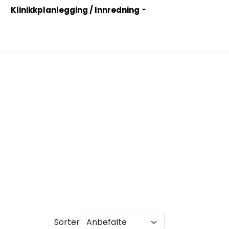
Klinikkplanlegging / Innredning
Infosenter
Logg inn
Sorter