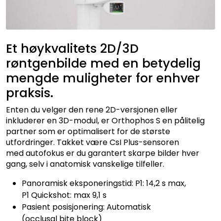
Kurs
Hygiene
Et høykvalitets 2D/3D
røntgenbilde med en betydelig
mengde muligheter for enhver
praksis.
Enten du velger den rene 2D-versjonen eller
inkluderer en 3D-modul, er Orthophos S en pålitelig
partner som er optimalisert for de største
utfordringer. Takket være CsI Plus-sensoren
med autofokus er du garantert skarpe bilder hver
gang, selv i anatomisk vanskelige tilfeller.
Panoramisk eksponeringstid: P1: 14,2 s max,
P1 Quickshot: max 9,1 s
Pasient posisjonering: Automatisk
(occlusal bite block)