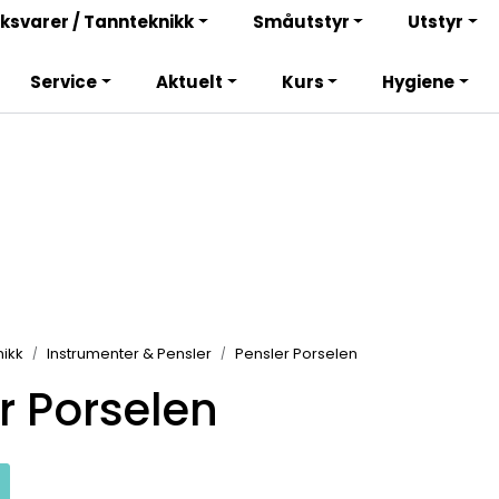
Bli totalkunde og få en rekke fordeler. Les mer!
ksvarer / Tannteknikk
Småutstyr
Utstyr
Service
Aktuelt
Kurs
Hygiene
ikk
Instrumenter & Pensler
Pensler Porselen
r Porselen