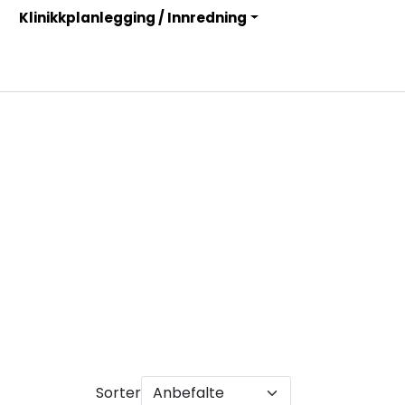
Klinikkplanlegging / Innredning
Infosenter
Logg inn
Sorter