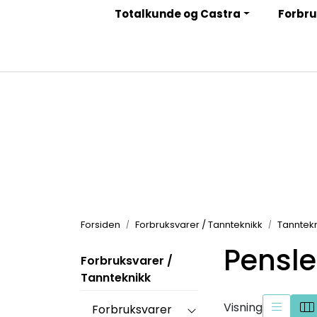
Skip to main content
Totalkunde og Castra
Forbru
|
|
|
Facebook
Instagram
LinkedIn
Nyhetsbrev
Forsiden
Forbruksvarer / Tannteknikk
Tanntekn
Pensle
Forbruksvarer /
Tannteknikk
Visning
Forbruksvarer