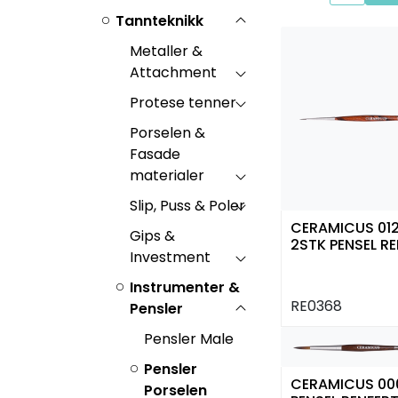
Tannteknikk
Metaller &
Attachment
Protese tenner
Porselen &
Fasade
materialer
Slip, Puss & Poler
CERAMICUS 012
Gips &
2STK PENSEL R
Investment
Instrumenter &
RE0368
Pensler
Pensler Male
Pensler
CERAMICUS 00
Porselen