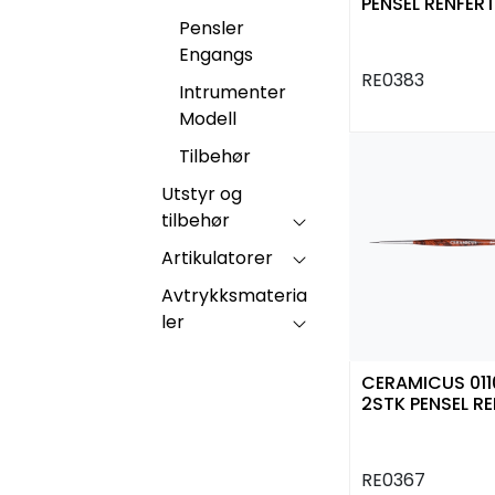
PENSEL RENFER
Pensler
Engangs
RE0383
Intrumenter
Modell
Tilbehør
Utstyr og
tilbehør
Artikulatorer
Avtrykksmateria
ler
CERAMICUS 0110
2STK PENSEL R
RE0367