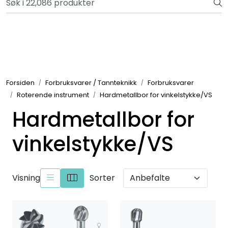
Skip to main content
Bli totalkunde og få en rekke fordeler. Les mer!
Totalkunde og Castra
Forbruksvarer / Tannteknikk
Forsiden
Forbruksvarer / Tannteknikk
Forbruksvarer
Roterende instrument
Hardmetallbor for vinkelstykke/VS
Småutstyr
Hardmetallbor for
Utstyr
vinkelstykke/VS
Klinikkplanlegging / Innredning
Visning
Sorter
Service
Aktuelt