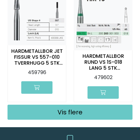
HARDMETALLBOR JET
HARDMETALLBOR
FISSUR VS 557-010
RUND VS 1S-018
TVERRHUGG 5 STK
LANG 5 STK
KERR
459796
MEISINGER
479602
Vis flere