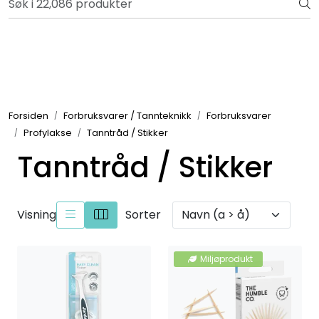
Skip to main content
Bli totalkunde og få en rekke fordeler. Les mer!
Totalkunde og Castra
Forbruksvarer / Tannteknikk
Forsiden
Forbruksvarer / Tannteknikk
Forbruksvarer
Profylakse
Tanntråd / Stikker
Småutstyr
Tanntråd / Stikker
Utstyr
Visning
Sorter
Klinikkplanlegging / Innredning
Service
Miljøprodukt
Aktuelt