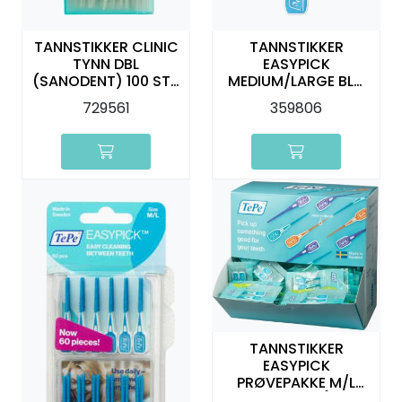
TANNSTIKKER CLINIC
TANNSTIKKER
TYNN DBL
EASYPICK
(SANODENT) 100 STK
MEDIUM/LARGE BLÅ
JORDAN
36 STK TEPE
729561
359806
TANNSTIKKER
EASYPICK
PRØVEPAKKE M/L
2X200 STK BLÅ TEPE