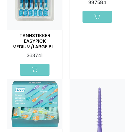
887584
TANNSTIKKER
EASYPICK
MEDIUM/LARGE BLÅ
60 STK TEPE
363741