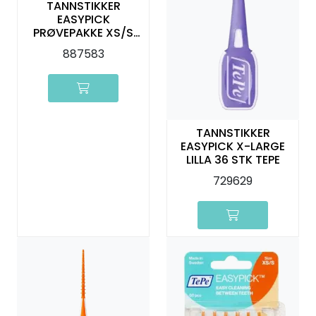
TANNSTIKKER
EASYPICK
PRØVEPAKKE XS/S
2X200 STK ORANGE
887583
TEPE
TANNSTIKKER
EASYPICK X-LARGE
LILLA 36 STK TEPE
729629