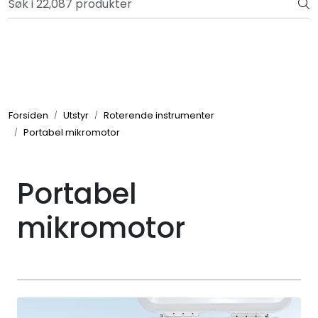
Skip to main content
Retur og reklamasjon
Totalkunde og Castra
Forbruksvarer / Tannteknikk
Forsiden
Utstyr
Roterende instrumenter
Portabel mikromotor
Småutstyr
Utstyr
Portabel
Klinikkplanlegging / Innredning
mikromotor
Service
Aktuelt