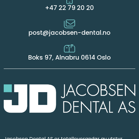
+47 22 79 20 20
post@jacobsen-dental.no
Boks 97, Alnabru 0614 Oslo
Jacobsen Dental AS er totalleverandør av utstyr,