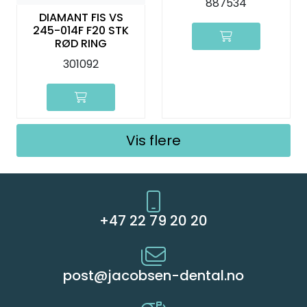
887534
DIAMANT FIS VS
245-014F F20 STK
RØD RING
301092
Vis flere
+47 22 79 20 20
post@jacobsen-dental.no