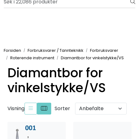
Skip to main content
Bli totalkunde og få en rekke fordeler. Les mer!
Totalkunde og Castra
Forbruksvarer / Tannteknikk
Forsiden
Forbruksvarer / Tannteknikk
Forbruksvarer
Roterende instrument
Diamantbor for vinkelstykke/VS
Småutstyr
Diamantbor for
Utstyr
vinkelstykke/VS
Klinikkplanlegging / Innredning
Visning
Sorter
Service
Aktuelt