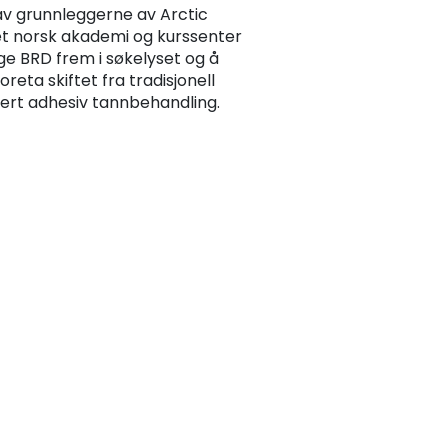
av grunnleggerne av Arctic
et norsk akademi og kurssenter
e BRD frem i søkelyset og å
reta skiftet fra tradisjonell
sert adhesiv tannbehandling.