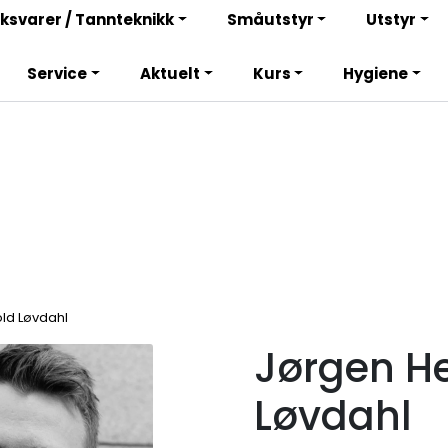
Bli totalkunde og få en rekke fordeler. Les mer!
ksvarer / Tannteknikk
Småutstyr
Utstyr
Service
Aktuelt
Kurs
Hygiene
ld Løvdahl
Jørgen H
Løvdahl