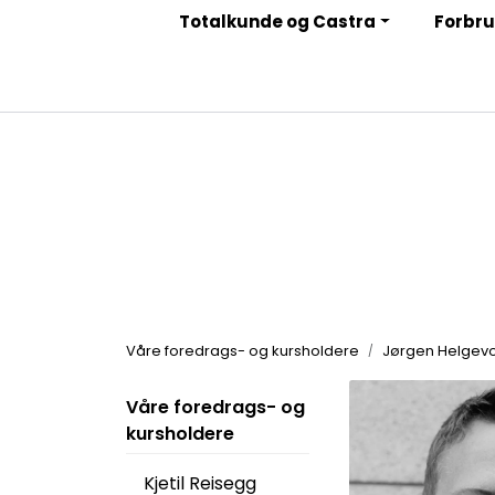
Skip to main content
Totalkunde og Castra
Forbru
|
|
|
Facebook
Instagram
LinkedIn
Nyhetsbrev
Våre foredrags- og kursholdere
Jørgen Helgevo
Våre foredrags- og
kursholdere
Kjetil Reisegg