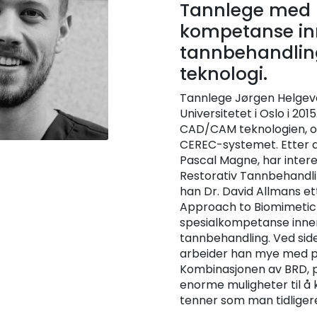
Tannlege med 
kompetanse in
tannbehandli
teknologi.
Tannlege Jørgen Helgevol
Universitetet i Oslo i 2015
CAD/CAM teknologien, og
CEREC-systemet. Etter a
Pascal Magne, har inter
Restorativ Tannbehandlin
han Dr. David Allmans ett
Approach to Biomimetic 
spesialkompetanse inne
tannbehandling. Ved si
arbeider han mye med pe
Kombinasjonen av BRD, pe
enorme muligheter til å
tenner som man tidliger