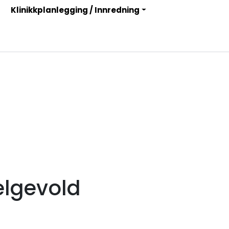
Klinikkplanlegging / Innredning
Infosenter
Logg inn
elgevold