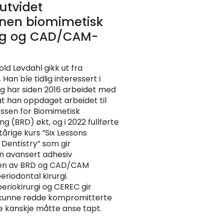
utvidet
nen biomimetisk
ng og CAD/CAM-
d Løvdahl gikk ut fra
. Han ble tidlig interessert i
 har siden 2016 arbeidet med
t han oppdaget arbeidet til
essen for Biomimetisk
g (BRD) økt, og i 2022 fullførte
årige kurs ”Six Lessons
Dentistry” som gir
n avansert adhesiv
den av BRD og CAD/CAM
riodontal kirurgi.
riokirurgi og CEREC gir
 kunne redde kompromitterte
e kanskje måtte anse tapt.