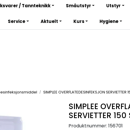
Bli totalkunde og få en rekke fordeler. Les mer!
ksvarer / Tannteknikk
Småutstyr
Utstyr
Service
Aktuelt
Kurs
Hygiene
esinfeksjonsmiddel
SIMPLEE OVERFLATEDESINFEKSJON SERVIETTER 1
SIMPLEE OVERF
SERVIETTER 150
Produktnummer:
156701