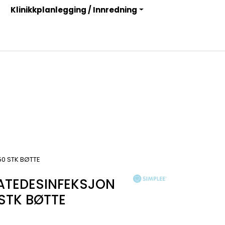
Klinikkplanlegging / Innredning
Infosenter
Logg inn
50 STK BØTTE
LATEDESINFEKSJON
 STK BØTTE