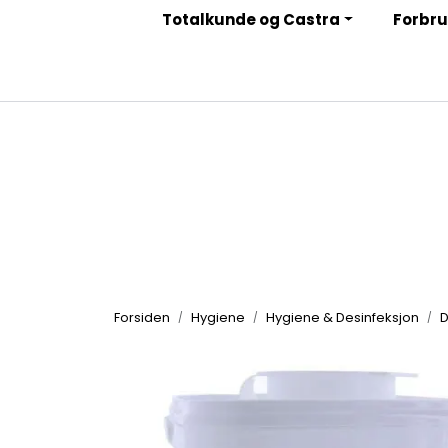
Skip to main content
Totalkunde og Castra
Forbru
|
|
|
Facebook
Instagram
LinkedIn
Nyhetsbrev
Forsiden
Hygiene
Hygiene & Desinfeksjon
D