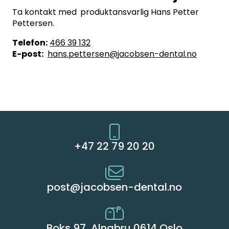
Ta kontakt med
produktansvarlig Hans Petter
Pettersen.
Telefon:
466 39 132
E-post:
hans.pettersen@jacobsen-dental.no
+47 22 79 20 20
post@jacobsen-dental.no
Boks 97, Alnabru 0614 Oslo