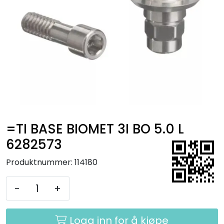
Kurs
Hygiene
=TI BASE BIOMET 3I BO 5.0 L
6282573
Produktnummer:
114180
-
+
Logg inn for å kjøpe