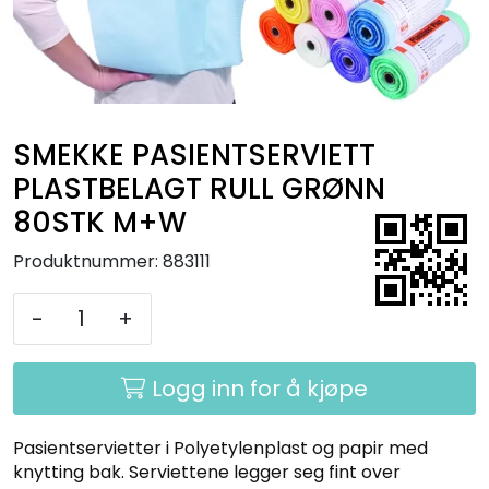
Kurs
Hygiene
SMEKKE PASIENTSERVIETT
PLASTBELAGT RULL GRØNN
80STK M+W
Produktnummer:
883111
-
+
Logg inn for å kjøpe
Pasientservietter i Polyetylenplast og papir med
knytting bak. Serviettene legger seg fint over