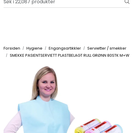
Skip to main content
Bli totalkunde og få en rekke fordeler. Les mer!
Totalkunde og Castra
Forbruksvarer / Tannteknikk
Forsiden
Hygiene
Engangsartikkler
Servietter / smekker
SMEKKE PASIENTSERVIETT PLASTBELAGT RULL GRØNN 80STK M+W
Småutstyr
Utstyr
Klinikkplanlegging / Innredning
Service
Aktuelt