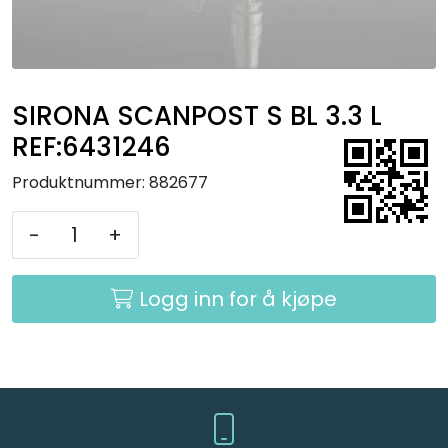
Kurs
Hygiene
SIRONA SCANPOST S BL 3.3 L
REF:6431246
Produktnummer:
882677
-
+
Logg inn for å kjøpe