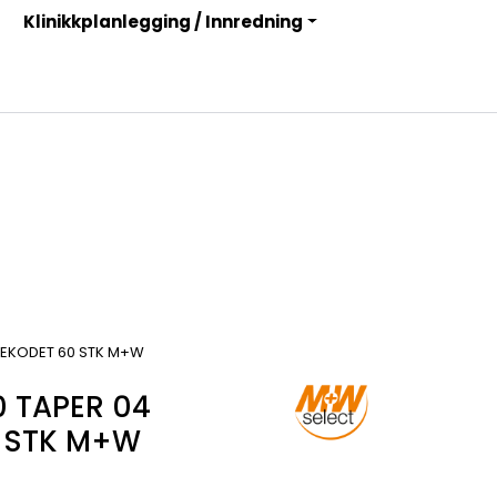
Klinikkplanlegging / Innredning
Infosenter
Logg inn
GEKODET 60 STK M+W
0 TAPER 04
 STK M+W