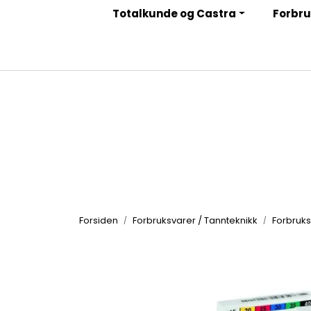
Skip to main content
Totalkunde og Castra
Forbru
|
|
|
Facebook
Instagram
LinkedIn
Nyhetsbrev
Forsiden
Forbruksvarer / Tannteknikk
Forbruks