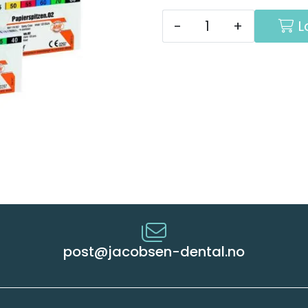
-
+
L
post@jacobsen-dental.no