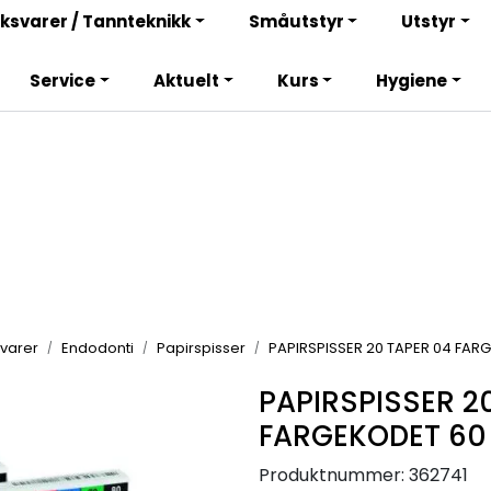
Bli totalkunde og få en rekke fordeler. Les mer!
ksvarer / Tannteknikk
Småutstyr
Utstyr
Service
Aktuelt
Kurs
Hygiene
varer
Endodonti
Papirspisser
PAPIRSPISSER 20 TAPER 04 FAR
PAPIRSPISSER 2
FARGEKODET 60
Produktnummer:
362741