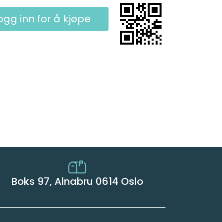
ogg inn for å kjøpe
Boks 97, Alnabru 0614 Oslo