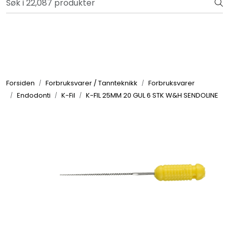
Skip to main content
Bli totalkunde og få en rekke fordeler. Les mer!
Totalkunde og Castra
Forbruksvarer / Tannteknikk
Forsiden
Forbruksvarer / Tannteknikk
Forbruksvarer
Endodonti
K-Fil
K-FIL 25MM 20 GUL 6 STK W&H SENDOLINE
Småutstyr
Utstyr
Klinikkplanlegging / Innredning
Service
Aktuelt