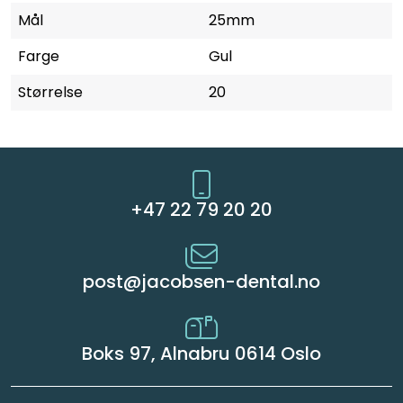
Mål
25mm
Farge
Gul
Størrelse
20
+47 22 79 20 20
post@jacobsen-dental.no
Boks 97, Alnabru 0614 Oslo