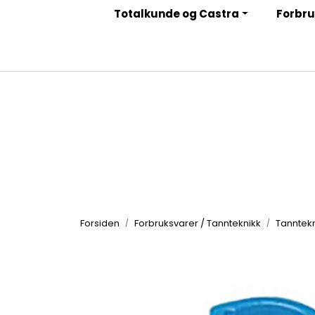
Skip to main content
Totalkunde og Castra
Forbru
|
|
|
Facebook
Instagram
LinkedIn
Nyhetsbrev
Forsiden
Forbruksvarer / Tannteknikk
Tanntekn