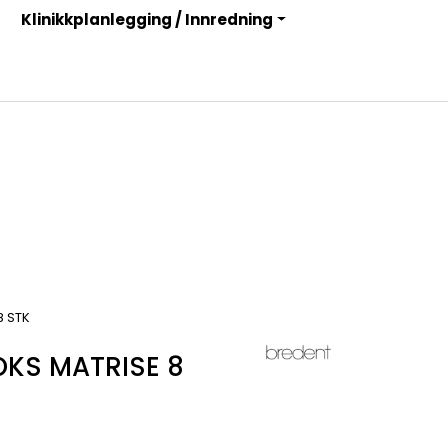
Klinikkplanlegging / Innredning
Infosenter
Logg inn
8 STK
OKS MATRISE 8