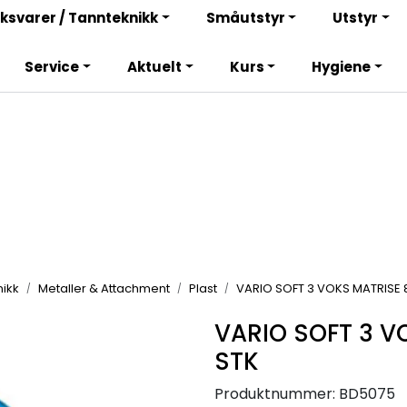
Bli totalkunde og få en rekke fordeler. Les mer!
ksvarer / Tannteknikk
Småutstyr
Utstyr
Service
Aktuelt
Kurs
Hygiene
ikk
Metaller & Attachment
Plast
VARIO SOFT 3 VOKS MATRISE 
VARIO SOFT 3 V
STK
Produktnummer:
BD5075