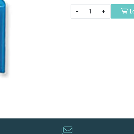
-
+
L