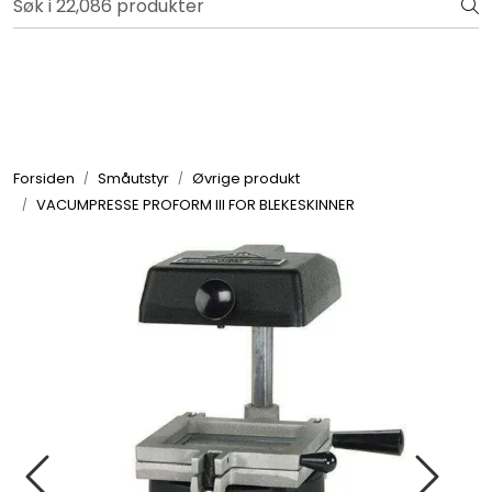
Skip to main content
Bli totalkunde og få en rekke fordeler. Les mer!
Totalkunde og Castra
Forbruksvarer / Tannteknikk
Forsiden
Småutstyr
Øvrige produkt
VACUMPRESSE PROFORM III FOR BLEKESKINNER
Småutstyr
Utstyr
Klinikkplanlegging / Innredning
Service
Aktuelt