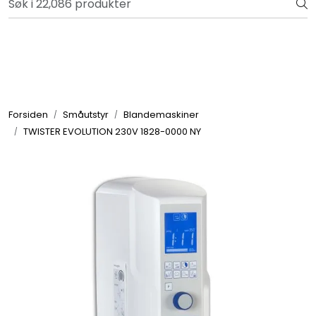
Skip to main content
Bli totalkunde og få en rekke fordeler. Les mer!
Totalkunde og Castra
Forbruksvarer / Tannteknikk
Forsiden
Småutstyr
Blandemaskiner
TWISTER EVOLUTION 230V 1828-0000 NY
Småutstyr
Utstyr
Klinikkplanlegging / Innredning
Service
Aktuelt