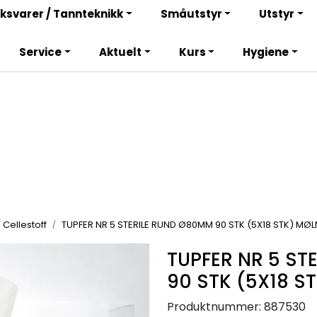
Bli totalkunde og få en rekke fordeler. Les mer!
ksvarer / Tannteknikk
Småutstyr
Utstyr
Service
Aktuelt
Kurs
Hygiene
 Cellestoff
TUPFER NR 5 STERILE RUND Ø80MM 90 STK (5X18 STK) MØ
TUPFER NR 5 ST
90 STK (5X18 S
Produktnummer:
887530