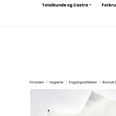
Skip to main content
Totalkunde og Castra
Forbru
|
|
|
Facebook
Instagram
LinkedIn
Nyhetsbrev
Forsiden
Hygiene
Engangsartikkler
Bomull /