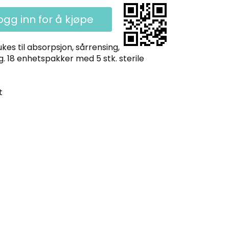
ogg inn for å kjøpe
kes til absorpsjon, sårrensing,
g. 18 enhetspakker med 5 stk. sterile
t