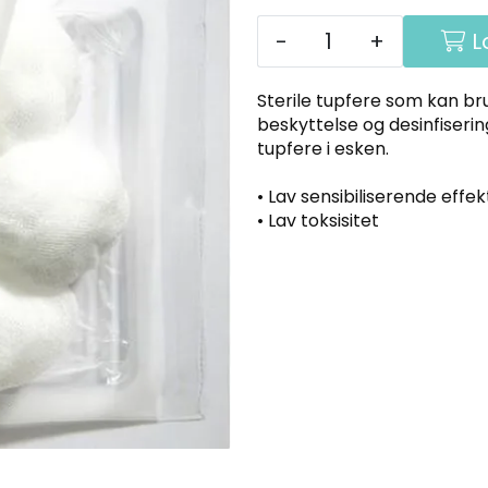
-
+
L
Sterile tupfere som kan bru
beskyttelse og desinfiserin
tupfere i esken.
• Lav sensibiliserende effek
• Lav toksisitet