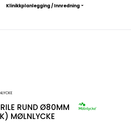
Klinikkplanlegging / Innredning
Infosenter
Logg inn
LNLYCKE
ERILE RUND Ø80MM
TK) MØLNLYCKE