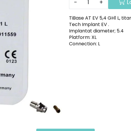
-
+
L
TiBase AT EV 5,4 GH1 L, tit
Tech Implant EV .
Implantat diameter; 5.4
Platform: XL
Connection: L