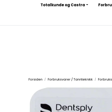
Skip to main content
Totalkunde og Castra
Forbru
|
|
|
Facebook
Instagram
LinkedIn
Nyhetsbrev
Forsiden
Forbruksvarer / Tannteknikk
Forbruks