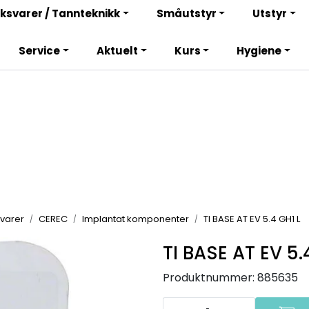
Bli totalkunde og få en rekke fordeler. Les mer!
ksvarer / Tannteknikk
Småutstyr
Utstyr
Service
Aktuelt
Kurs
Hygiene
varer
CEREC
Implantat komponenter
TI BASE AT EV 5.4 GH1 L
TI BASE AT EV 5.
Produktnummer:
885635