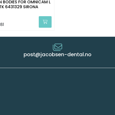
 BODIES FOR OMNICAM L
TK 6431329 SIRONA
81
post@jacobsen-dental.no