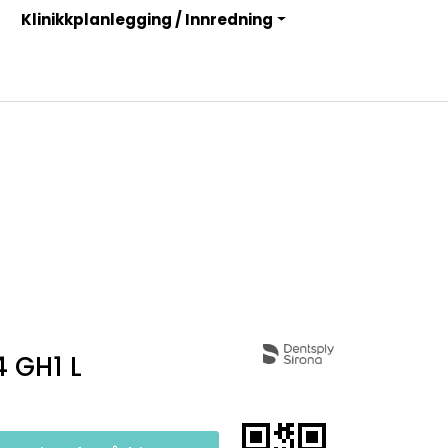
Klinikkplanlegging / Innredning
Infosenter
Logg inn
4 GH1 L