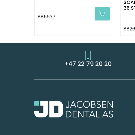
SCAN
36 S
885637
8826
+47 22 79 20 20