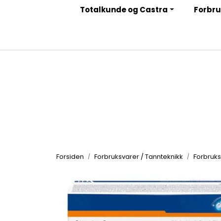
Skip to main content
Totalkunde og Castra
Forbru
|
|
|
Facebook
Instagram
LinkedIn
Nyhetsbrev
Forsiden
Forbruksvarer / Tannteknikk
Forbruks