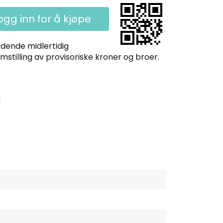
ogg inn for å kjøpe
rdende midlertidig
stilling av provisoriske kroner og broer.
d