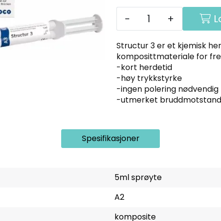
-
+
L
Structur 3 er et kjemisk he
komposittmateriale for frem
-kort herdetid
-høy trykkstyrke
-ingen polering nødvendig
-utmerket bruddmotstan
Spesifikasjoner
5ml sprøyte
A2
komposite