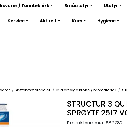
Bli totalkunde og få en rekke fordeler. Les mer!
ksvarer / Tannteknikk
Småutstyr
Utstyr
Service
Aktuelt
Kurs
Hygiene
varer
Avtrykksmaterialer
Midlertidige krone / bromateriell
ST
STRUCTUR 3 QUI
SPRØYTE 2517 
Produktnummer:
887782