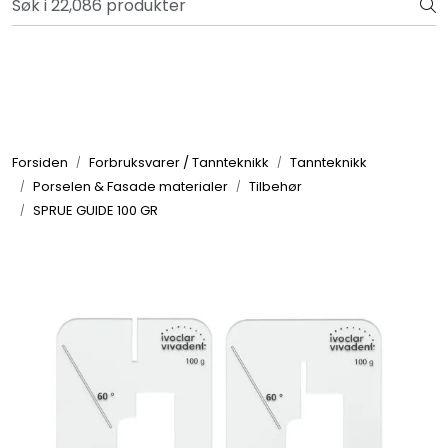
Skip to main content
Bli totalkunde og få en rekke fordeler. Les mer!
Totalkunde og Castra
Forbruksvarer / Tannteknikk
Forsiden
Forbruksvarer / Tannteknikk
Tannteknikk
Porselen & Fasade materialer
Tilbehør
Småutstyr
SPRUE GUIDE 100 GR
Utstyr
Klinikkplanlegging / Innredning
Service
Aktuelt