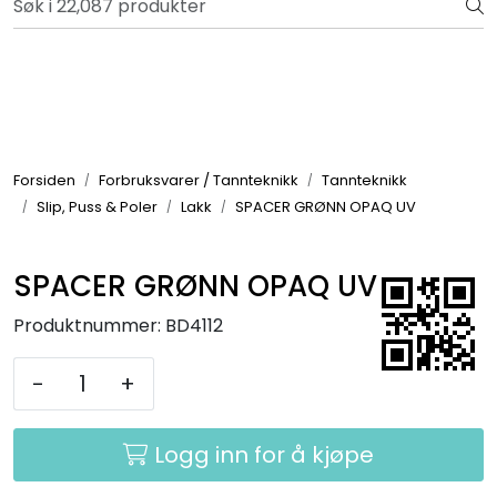
Skip to main content
Bli totalkunde og få en rekke fordeler. Les mer!
Totalkunde og Castra
Forbruksvarer / Tannteknikk
Forsiden
Forbruksvarer / Tannteknikk
Tannteknikk
Slip, Puss & Poler
Lakk
SPACER GRØNN OPAQ UV
Småutstyr
Utstyr
SPACER GRØNN OPAQ UV
Produktnummer:
BD4112
Klinikkplanlegging / Innredning
-
+
Service
Logg inn for å kjøpe
Aktuelt