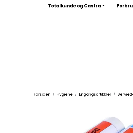
Skip to main content
Totalkunde og Castra
Forbru
|
|
|
Facebook
Instagram
LinkedIn
Nyhetsbrev
Forsiden
Hygiene
Engangsartikkler
Serviet