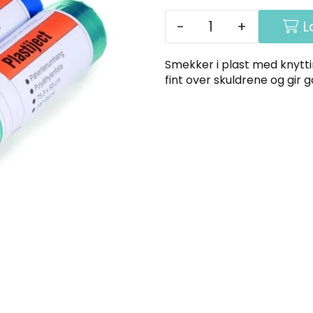
-
+
L
Smekker i plast med knytt
fint over skuldrene og gir g