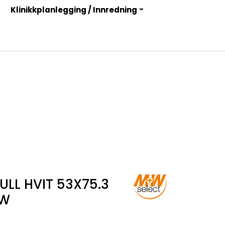
Klinikkplanlegging / Innredning
Infosenter
Logg inn
ULL HVIT 53X75.3
+W