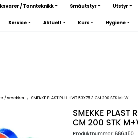
Bli totalkunde og få en rekke fordeler. Les mer!
ksvarer / Tannteknikk
Småutstyr
Utstyr
Service
Aktuelt
Kurs
Hygiene
ter / smekker
SMEKKE PLAST RULL HVIT 53X75.3 CM 200 STK M+W
SMEKKE PLAST R
CM 200 STK M
Produktnummer:
886450