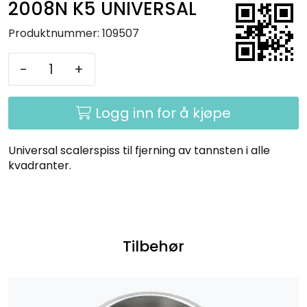
2008N K5 UNIVERSAL
Kurs
Produktnummer:
109507
Hygiene
-
+
Logg inn for å kjøpe
Universal scalerspiss til fjerning av tannsten i alle
kvadranter.
Tilbehør