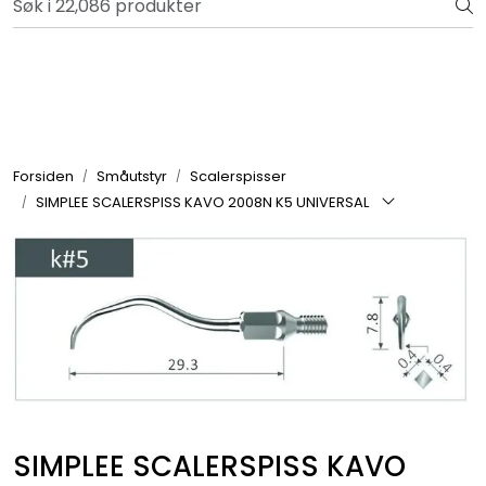
Skip to main content
Bli totalkunde og få en rekke fordeler. Les mer!
Totalkunde og Castra
Forbruksvarer / Tannteknikk
Forsiden
Småutstyr
Scalerspisser
SIMPLEE SCALERSPISS KAVO 2008N K5 UNIVERSAL
Småutstyr
Utstyr
Klinikkplanlegging / Innredning
Service
Aktuelt
SIMPLEE SCALERSPISS KAVO