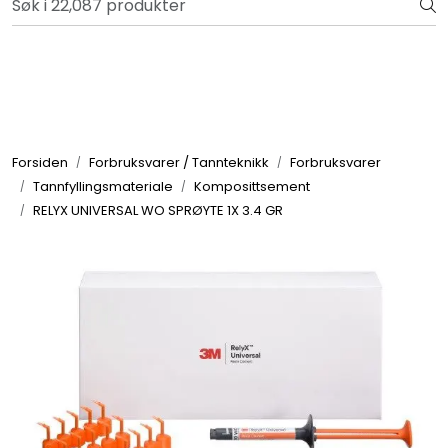
Skip to main content
Bli totalkunde og få en rekke fordeler. Les mer!
Totalkunde og Castra
Forbruksvarer / Tannteknikk
Forsiden
Forbruksvarer / Tannteknikk
Forbruksvarer
Tannfyllingsmateriale
Komposittsement
Småutstyr
RELYX UNIVERSAL WO SPRØYTE 1X 3.4 GR
Utstyr
Klinikkplanlegging / Innredning
Service
Aktuelt