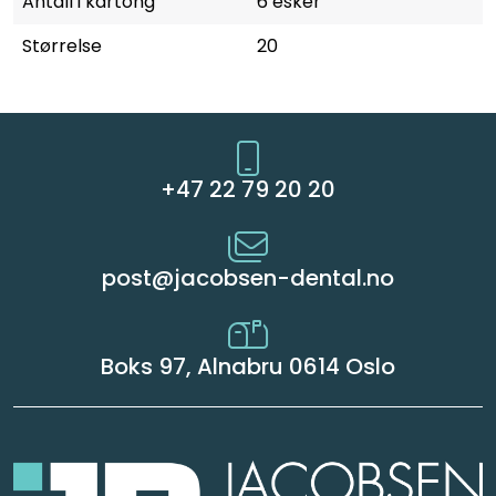
Antall i kartong
6 esker
Størrelse
20
+47 22 79 20 20
post@jacobsen-dental.no
Boks 97, Alnabru 0614 Oslo