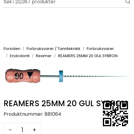
Skip to main content
Bli totalkunde og få en rekke fordeler. Les mer!
Totalkunde og Castra
Forbruksvarer / Tannteknikk
Forsiden
Forbruksvarer / Tannteknikk
Forbruksvarer
Endodonti
Reamer
REAMERS 25MM 20 GUL SYBRON
Småutstyr
Utstyr
Klinikkplanlegging / Innredning
REAMERS 25MM 20 GUL SYBRON
Service
Produktnummer:
881064
Aktuelt
-
+