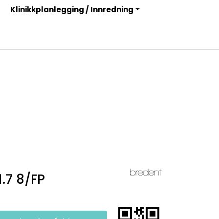
Klinikkplanlegging / Innredning
Infosenter
Logg inn
.7 8/FP