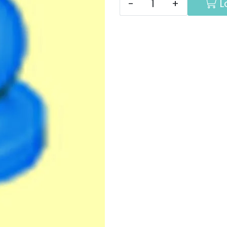
-
+
L