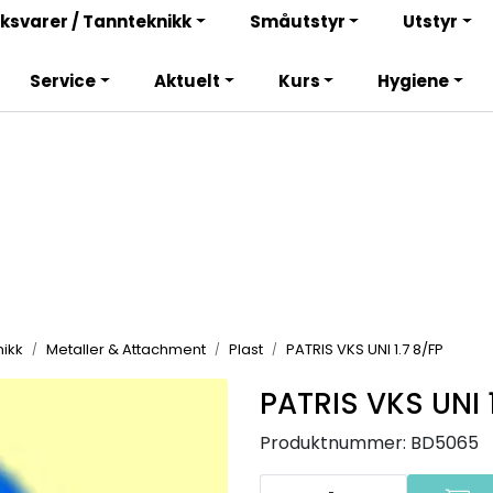
Bli totalkunde og få en rekke fordeler. Les mer!
ksvarer / Tannteknikk
Småutstyr
Utstyr
Service
Aktuelt
Kurs
Hygiene
ikk
Metaller & Attachment
Plast
PATRIS VKS UNI 1.7 8/FP
PATRIS VKS UNI 1
Produktnummer:
BD5065