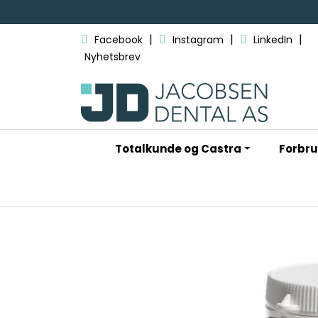
Skip to main content
|
|
|
Facebook
Instagram
LinkedIn
Nyhetsbrev
Totalkunde og Castra
Forbru