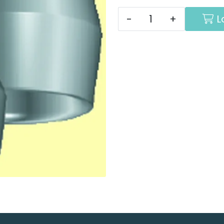
-
+
L