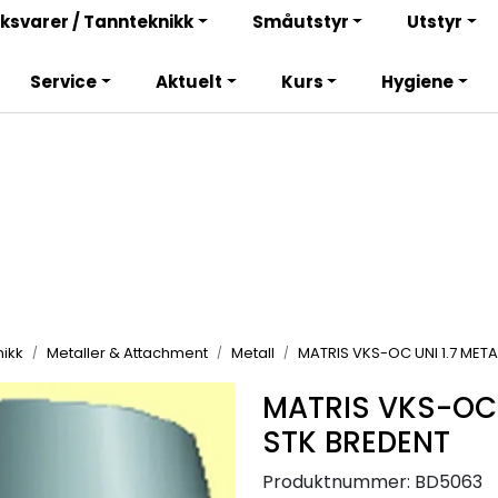
Bli totalkunde og få en rekke fordeler. Les mer!
ksvarer / Tannteknikk
Småutstyr
Utstyr
Service
Aktuelt
Kurs
Hygiene
ikk
Metaller & Attachment
Metall
MATRIS VKS-OC UNI 1.7 META
MATRIS VKS-OC U
STK BREDENT
Produktnummer:
BD5063