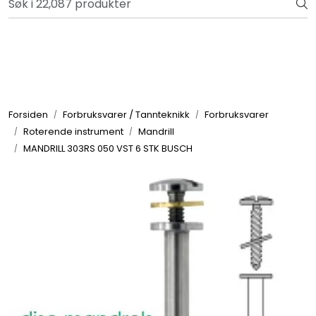
Skip to main content
Bli totalkunde og få en rekke fordeler. Les mer!
Totalkunde og Castra
Forbruksvarer / Tannteknikk
Forsiden
Forbruksvarer / Tannteknikk
Forbruksvarer
Roterende instrument
Mandrill
Småutstyr
MANDRILL 303RS 050 VST 6 STK BUSCH
Utstyr
Klinikkplanlegging / Innredning
Service
Aktuelt