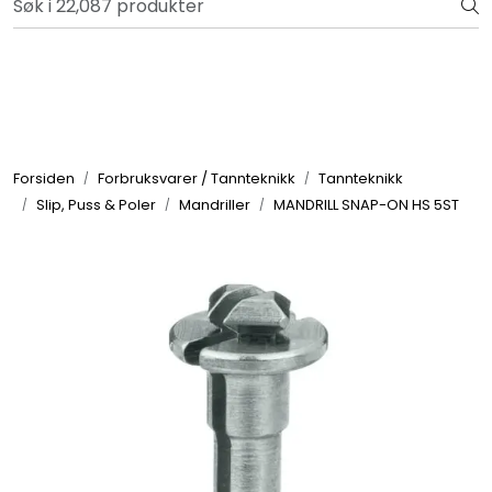
Skip to main content
Bli totalkunde og få en rekke fordeler. Les mer!
Totalkunde og Castra
Forbruksvarer / Tannteknikk
Forsiden
Forbruksvarer / Tannteknikk
Tannteknikk
Slip, Puss & Poler
Mandriller
MANDRILL SNAP-ON HS 5ST
Småutstyr
Utstyr
Klinikkplanlegging / Innredning
Service
Aktuelt