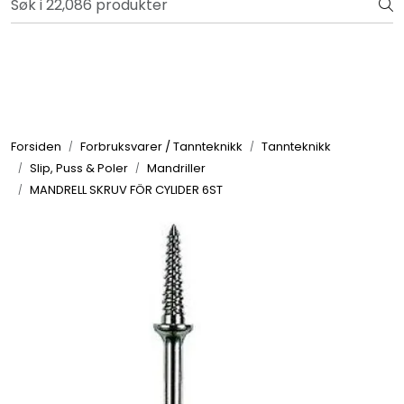
Skip to main content
Bli totalkunde og få en rekke fordeler. Les mer!
Totalkunde og Castra
Forbruksvarer / Tannteknikk
Forsiden
Forbruksvarer / Tannteknikk
Tannteknikk
Slip, Puss & Poler
Mandriller
Småutstyr
MANDRELL SKRUV FÖR CYLIDER 6ST
Utstyr
Klinikkplanlegging / Innredning
Service
Aktuelt