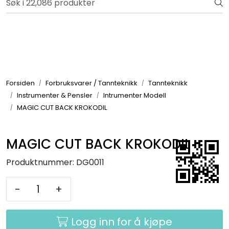
Skip to main content
Bli totalkunde og få en rekke fordeler. Les mer!
Totalkunde og Castra
Forbruksvarer / Tannteknikk
Forsiden
Forbruksvarer / Tannteknikk
Tannteknikk
Instrumenter & Pensler
Intrumenter Modell
Småutstyr
MAGIC CUT BACK KROKODIL
Utstyr
MAGIC CUT BACK KROKODIL
Klinikkplanlegging / Innredning
Produktnummer:
DG0011
Service
-
+
Aktuelt
Logg inn for å kjøpe