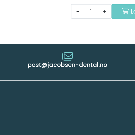
-
+
L
post@jacobsen-dental.no