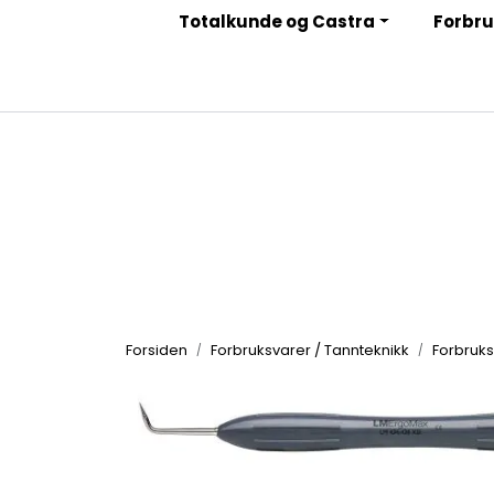
Skip to main content
Totalkunde og Castra
Forbru
|
|
|
Facebook
Instagram
LinkedIn
Nyhetsbrev
Forsiden
Forbruksvarer / Tannteknikk
Forbruks