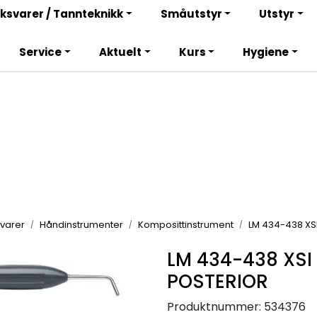
Bli totalkunde og få en rekke fordeler. Les mer!
ksvarer / Tannteknikk
Småutstyr
Utstyr
Service
Aktuelt
Kurs
Hygiene
varer
Håndinstrumenter
Komposittinstrument
LM 434-438 XS
LM 434-438 XSI
POSTERIOR
Produktnummer:
534376