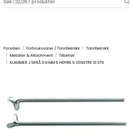
Skip to main content
Retur og reklamasjon
Totalkunde og Castra
Forbruksvarer / Tannteknikk
Forsiden
Forbruksvarer / Tannteknikk
Tannteknikk
Metaller & Attachment
Tilbehør
Småutstyr
KLAMMER J SKRÅ 0.9 MM 5 HØYRE 5 VENSTRE 10 STK
Utstyr
Klinikkplanlegging / Innredning
Service
Aktuelt