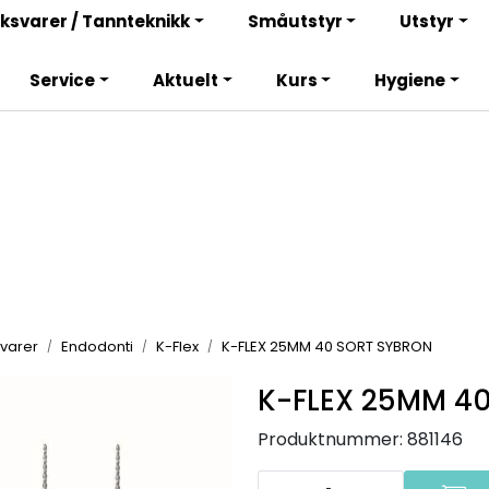
Bli totalkunde og få en rekke fordeler. Les mer!
ksvarer / Tannteknikk
Småutstyr
Utstyr
Service
Aktuelt
Kurs
Hygiene
varer
Endodonti
K-Flex
K-FLEX 25MM 40 SORT SYBRON
K-FLEX 25MM 4
Produktnummer:
881146