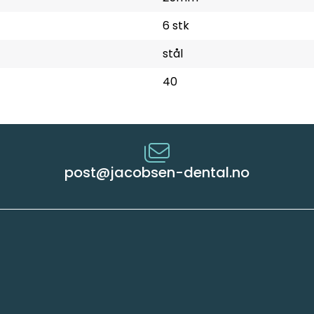
6 stk
stål
40
post@jacobsen-dental.no