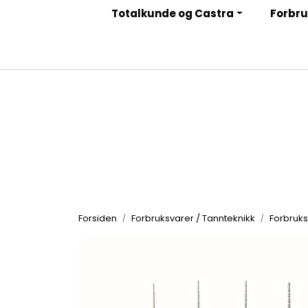
Skip to main content
Totalkunde og Castra
Forbru
|
|
|
Facebook
Instagram
LinkedIn
Nyhetsbrev
Forsiden
Forbruksvarer / Tannteknikk
Forbruks