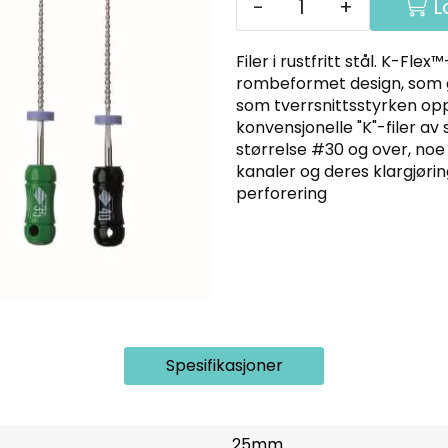
-
+
L
Filer i rustfritt stål. K-Flex
rombeformet design, som gir
som tverrsnittsstyrken opp
konvensjonelle "K"-filer av
størrelse #30 og over, noe
kanaler og deres klargjøri
perforering
Spesifikasjoner
25mm