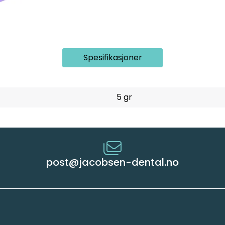
Spesifikasjoner
5 gr
post@jacobsen-dental.no