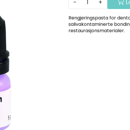
-
+
L
Rengjøringspasta for denta
salivakontaminerte bondin
restaurasjonsmaterialer.