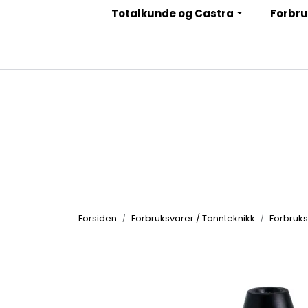
Skip to main content
Totalkunde og Castra
Forbru
|
|
|
Facebook
Instagram
LinkedIn
Nyhetsbrev
Forsiden
Forbruksvarer / Tannteknikk
Forbruks