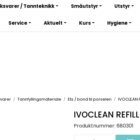
Bli totalkunde og få en rekke fordeler. Les mer!
ksvarer / Tannteknikk
Småutstyr
Utstyr
Service
Aktuelt
Kurs
Hygiene
varer
Tannfyllingsmateriale
Ets / bond til porselen
IVOCLEAN R
IVOCLEAN REFILL
Produktnummer:
680301