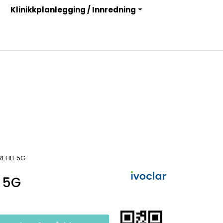
Klinikkplanlegging / Innredning
Infosenter
Logg inn
EFILL 5G
 5G