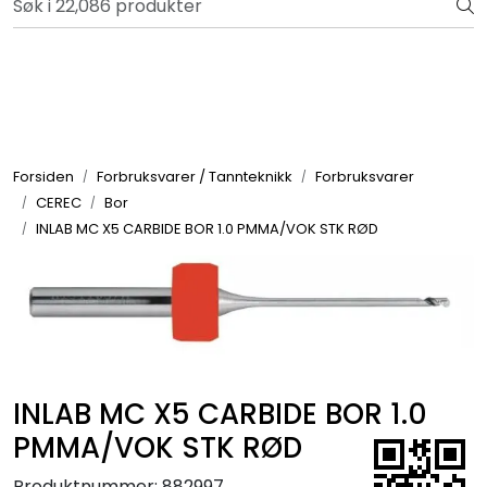
Skip to main content
Bli totalkunde og få en rekke fordeler. Les mer!
Totalkunde og Castra
Forbruksvarer / Tannteknikk
Forsiden
Forbruksvarer / Tannteknikk
Forbruksvarer
CEREC
Bor
Småutstyr
INLAB MC X5 CARBIDE BOR 1.0 PMMA/VOK STK RØD
Utstyr
Klinikkplanlegging / Innredning
Service
INLAB MC X5 CARBIDE BOR 1.0
PMMA/VOK STK RØD
Aktuelt
Produktnummer:
882997