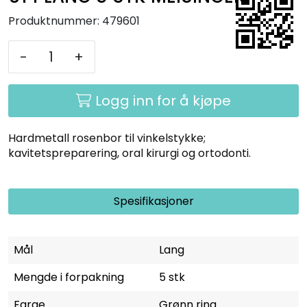
Produktnummer:
479601
-
+
Logg inn for å kjøpe
Hardmetall rosenbor til vinkelstykke;
kavitetspreparering, oral kirurgi og ortodonti.
Spesifikasjoner
Mål
Lang
Mengde i forpakning
5 stk
Farge
Grønn ring