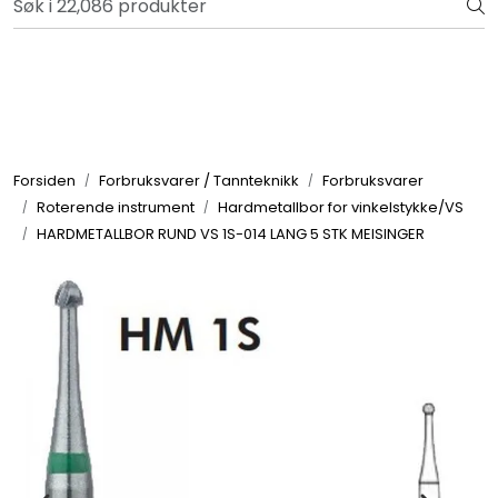
Skip to main content
Bli totalkunde og få en rekke fordeler. Les mer!
Totalkunde og Castra
Forbruksvarer / Tannteknikk
Forsiden
Forbruksvarer / Tannteknikk
Forbruksvarer
Roterende instrument
Hardmetallbor for vinkelstykke/VS
Småutstyr
HARDMETALLBOR RUND VS 1S-014 LANG 5 STK MEISINGER
Utstyr
Klinikkplanlegging / Innredning
Service
Aktuelt