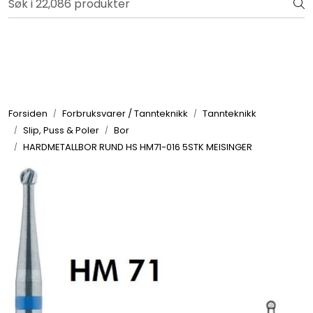
Skip to main content
Bli totalkunde og få en rekke fordeler. Les mer!
Totalkunde og Castra
Forbruksvarer / Tannteknikk
Forsiden
Forbruksvarer / Tannteknikk
Tannteknikk
Slip, Puss & Poler
Bor
Småutstyr
HARDMETALLBOR RUND HS HM71-016 5STK MEISINGER
Utstyr
Klinikkplanlegging / Innredning
Service
Aktuelt