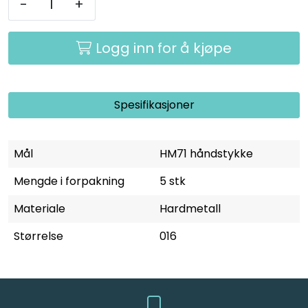
-
+
Logg inn for å kjøpe
Spesifikasjoner
Mål
HM71 håndstykke
Mengde i forpakning
5 stk
Materiale
Hardmetall
Størrelse
016