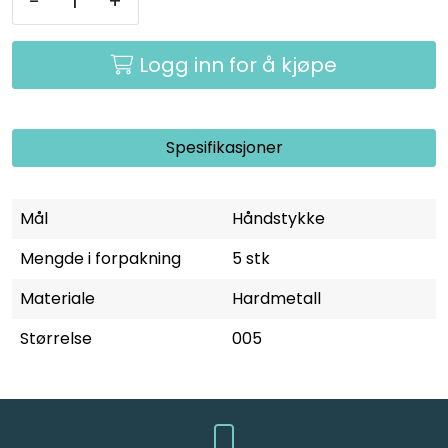
-
+
Logg inn for å kjøpe
Spesifikasjoner
Mål
Håndstykke
Mengde i forpakning
5 stk
Materiale
Hardmetall
Størrelse
005