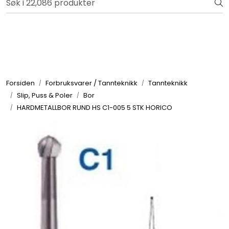
Skip to main content
Bli totalkunde og få en rekke fordeler. Les mer!
Totalkunde og Castra
Forbruksvarer / Tannteknikk
Forsiden
Forbruksvarer / Tannteknikk
Tannteknikk
Slip, Puss & Poler
Bor
Småutstyr
HARDMETALLBOR RUND HS C1-005 5 STK HORICO
Utstyr
Klinikkplanlegging / Innredning
Service
Aktuelt