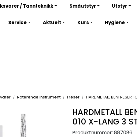
Bli totalkunde og få en rekke fordeler. Les mer!
ksvarer / Tannteknikk
Småutstyr
Utstyr
Service
Aktuelt
Kurs
Hygiene
varer
Roterende instrument
Freser
HARDMETALL BENFRESER FG
HARDMETALL BE
010 X-LANG 3 S
Produktnummer:
887086