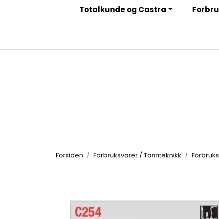
Skip to main content
Totalkunde og Castra
Forbru
|
|
|
Facebook
Instagram
LinkedIn
Nyhetsbrev
Forsiden
Forbruksvarer / Tannteknikk
Forbruks