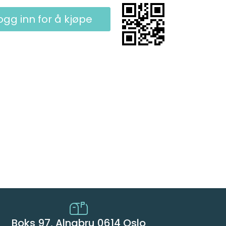
ogg inn for å kjøpe
Boks 97, Alnabru 0614 Oslo