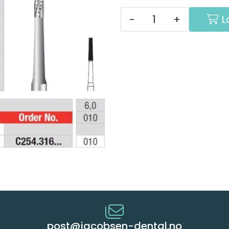
-
+
L
post@jacobsen-dental.no